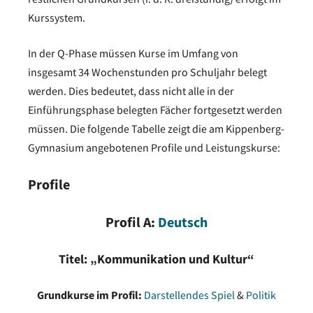
Kurssystem.
Sport
2
In der Q-Phase müssen Kurse im Umfang von
Methodenunterricht
1
insgesamt 34 Wochenstunden pro Schuljahr belegt
werden. Dies bedeutet, dass nicht alle in der
Summe (Wochenstunden)
19
Einführungsphase belegten Fächer fortgesetzt werden
Wahlpflicht-Kurse
müssen. Die folgende Tabelle zeigt die am Kippenberg-
Gymnasium angebotenen Profile und Leistungskurse:
Lernbereich/Fach
Stunden
Profile
Biologie
/
Chemie
/
Physik
6
Profil A:
Deutsch
(2 von 3 Kursen à 3h)
Titel: „Kommunikation und Kultur“
Musik
/
Kunst
/
Darstellendes
Spiel
2
Grundkurse im Profil:
Darstellendes Spiel
&
Politik
(1 von 3 Kursen à 2h)