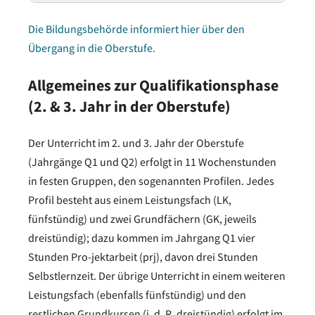
Die Bildungsbehörde informiert hier über den
Übergang in die Oberstufe.
Klassenunterricht
Allgemeines zur Qualifikationsphase
(2. & 3. Jahr in der Oberstufe)
Lernbereich/Fach
Stunden
Der Unterricht im 2. und 3. Jahr der Oberstufe
Deutsch
4
(Jahrgänge Q1 und Q2) erfolgt in 11 Wochenstunden
in festen Gruppen, den sogenannten Profilen. Jedes
Englisch
4
Profil besteht aus einem Leistungsfach (LK,
fünfstündig) und zwei Grundfächern (GK, jeweils
Mathematik
4
dreistündig); dazu kommen im Jahrgang Q1 vier
Stunden Pro-jektarbeit (prj), davon drei Stunden
Geschichte
2
Selbstlernzeit. Der übrige Unterricht in einem weiteren
Leistungsfach (ebenfalls fünfstündig) und den
Politik
2
restlichen Grundkursen (i. d. R. dreistündig) erfolgt im