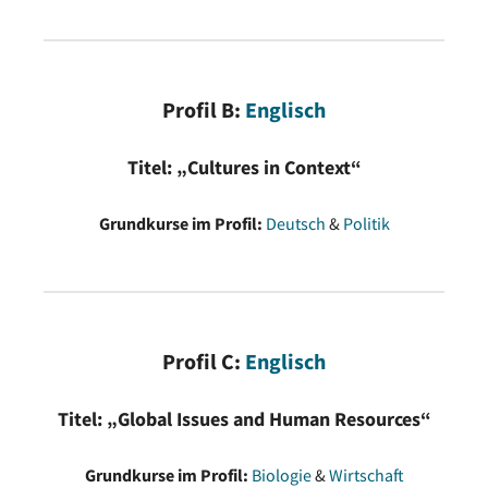
Geographie
/
Wirtschaft
/
Religio
n
/
Philosophie
2
(1 von 4 Kursen à 2h)
Profil B:
Englisch
Summe (Wochenstunden)
10
Titel: „Cultures in Context“
Wahl-Kurse
Grundkurse im Profil:
Deutsch
&
Politik
Lernbereich/Fach
Stunden
eine weitere Fremdsprache
3-4
Profil C:
Englisch
eine 3. Naturwissenschaft
3
Titel: „Global Issues and Human Resources“
Religion
2
Grundkurse im Profil:
Biologie
&
Wirtschaft