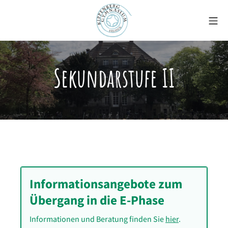
Zum
Mo
Inhalt
springen
Kippenberg-Gymnasiu
Sekundarstufe II
Informationsangebote zum
Übergang in die E-Phase
Informationen und Beratung finden Sie
hier
.