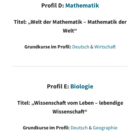
Profil D:
Mathematik
Geographie
2
Titel: „Welt der Mathematik – Mathematik der
Wirtschaft
2
Welt“
Informatik
2
Grundkurse im Profil:
Deutsch
&
Wirtschaft
Kunst
2
Musik
2
Profil E:
Biologie
Darstellendes Spiel
2
Titel: „Wissenschaft vom Leben – lebendige
Förderunterricht im Kernfach
1
Wissenschaft“
(nur bei Bedarf)
Grundkurse im Profil:
Deutsch
&
Geographie
Summe (Wochenstunden)
6-8