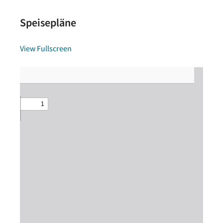
Speisepläne
View Fullscreen
Zum
PDF-
Inhalt
springen