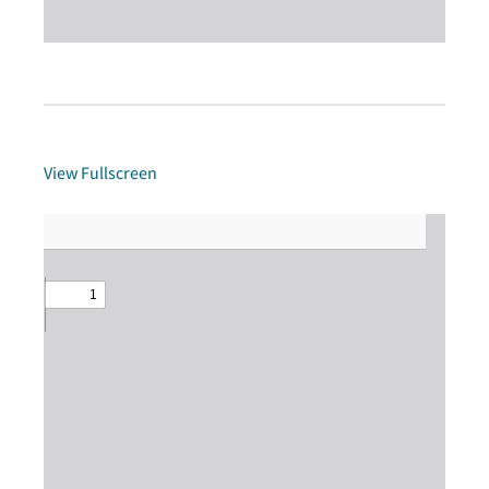
View Fullscreen
Zum
PDF-
Inhalt
springen