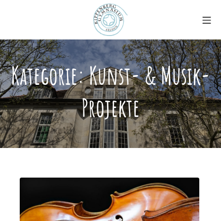
Zum
Mo
Inhalt
springen
Kippenberg-Gymnasiu
Kategorie:
Kunst- & Musik-
Projekte