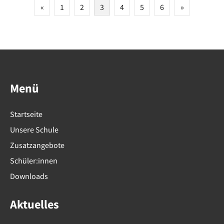
Seitennummerierung
«
1
2
3
4
5
6
»
der
Beiträge
Menü
Startseite
Unsere Schule
Zusatzangebote
Schüler:innen
Downloads
Aktuelles