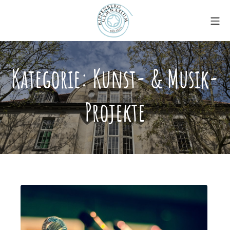
Zum
Mo
Inhalt
springen
Kippenberg-Gymnasiu
Kategorie:
Kunst- & Musik-
Projekte