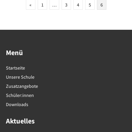
Seitennummerierung
«
1
…
3
4
5
6
der
Beiträge
Menü
Startseite
Unsere Schule
Zusatzangebote
Schüler:innen
Downloads
Aktuelles