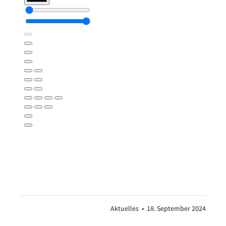
18.
Aktuelles
•
18. September 2024
Septe