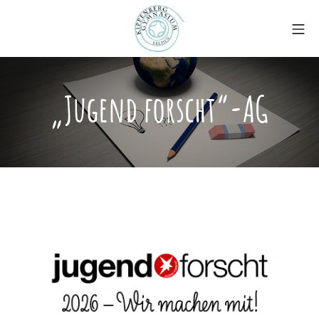
Zum
Mo
Inhalt
springen
Kippenberg-Gymnasiu
„Jugend forscht“-AG