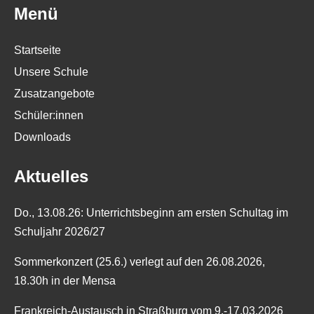
Menü
a
v
Startseite
i
Unsere Schule
g
Zusatzangebote
a
Schüler:innen
t
Downloads
i
o
Aktuelles
n
Do., 13.08.26: Unterrichtsbeginn am ersten Schultag im
Schuljahr 2026/27
Sommerkonzert (25.6.) verlegt auf den 26.08.2026,
18.30h in der Mensa
Frankreich-Austausch in Straßburg vom 9.-17.03.2026