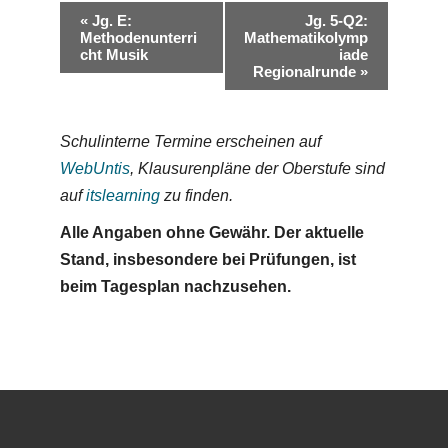
V
«
Jg. E:
Jg. 5-Q2:
Methodenunterri
Mathematikolymp
e
cht Musik
iade
Regionalrunde
»
r
a
n
Schulinterne Termine erscheinen auf
s
WebUntis
, Klausurenpläne der Oberstufe sind
t
auf
itslearning
zu finden.
a
Alle Angaben ohne Gewähr. Der aktuelle
l
Stand, insbesondere bei Prüfungen, ist
t
beim Tagesplan nachzusehen.
u
n
g
-
N