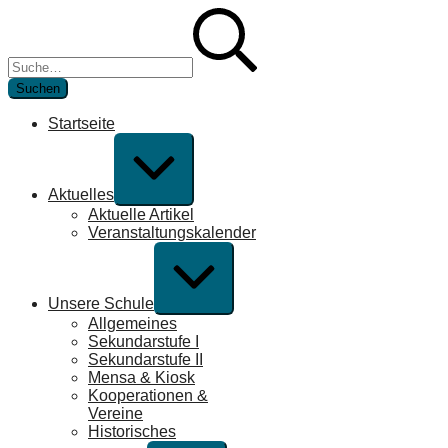
Zum
Suchen
Inhalt
nach:
springen
Startseite
Erweitern
/
Verkleinern
Aktuelles
Aktuelle Artikel
Veranstaltungskalender
Erweitern
/
Verkleinern
Unsere Schule
Allgemeines
Sekundarstufe I
Sekundarstufe II
Mensa & Kiosk
Kooperationen &
Vereine
Historisches