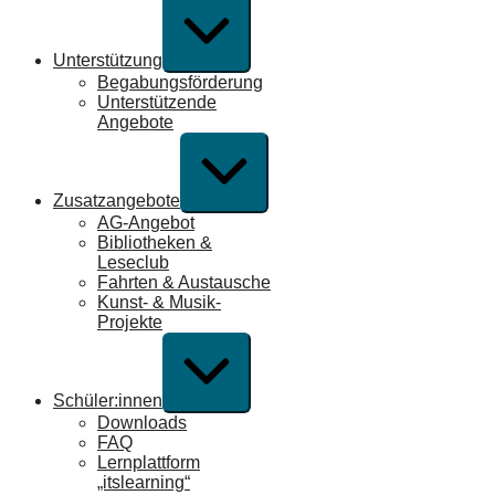
Erweitern
/
Verkleinern
Unterstützung
Begabungsförderung
Unterstützende
Angebote
Erweitern
/
Verkleinern
Zusatzangebote
AG-Angebot
Bibliotheken &
Leseclub
Fahrten & Austausche
Kunst- & Musik-
Projekte
Erweitern
/
Verkleinern
Schüler:innen
Downloads
FAQ
Lernplattform
„itslearning“