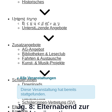
Historisches
zur
Suchtprävention
Unterstützung
Begabungsförderung
Unterstützende Angebote
Zusatzangebote
AG-Angebot
Bibliotheken & Leseclub
Fahrten & Austausche
Kunst- & Musik-Projekte
« Alle Veranstaltungen
Schüler:innen
Downloads
FAQ
Diese Veranstaltung hat bereits
Lernplattform „itslearning“
stattgefunden.
Rat und Hilfe
Schüler:innen-Vertretung (SV)
Jg. 8: Elternabend zur
Eltern
Kontakte