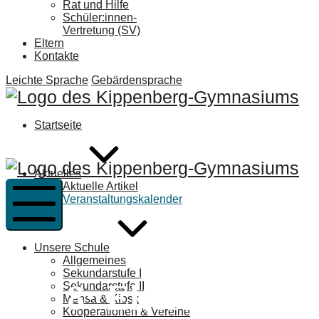
Rat und Hilfe
Schüler:innen-
Vertretung (SV)
Eltern
Kontakte
Leichte Sprache
Gebärdensprache
Ki
G
Startseite
B
Ki
Aktuelles
G
Aktuelle Artikel
Veranstaltungskalender
B
Mobile
Menü
Unsere Schule
Allgemeines
Sekundarstufe I
Jg. 8: Elternabend
Sekundarstufe II
Mensa & Kiosk
Kooperationen & Vereine