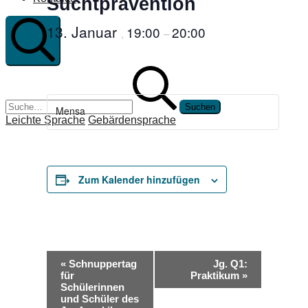
Suchtprävention
13. Januar
19:00
20:00
,
–
Suche
Suchen
nach:
Mensa
Leichte Sprache
Gebärdensprache
Zum Kalender hinzufügen
Veranstaltung-
«
Schnuppertag
Jg. Q1:
Navigation
für
Praktikum
»
Schülerinnen
und Schüler des