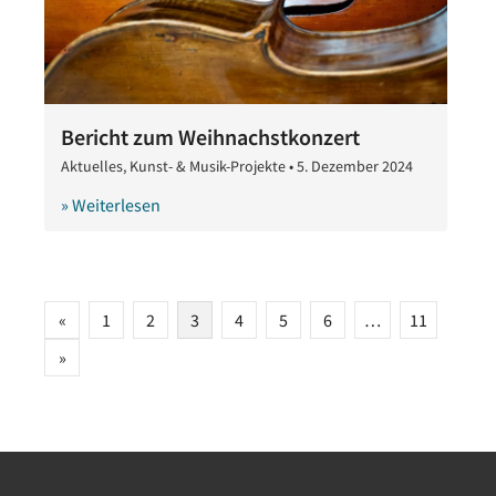
Bericht zum Weihnachstkonzert
Aktuelles
,
Kunst- & Musik-Projekte
•
5. Dezember 2024
5.
Dezember
» Weiterlesen
2024
Seitennummerierung
«
1
2
3
4
5
6
…
11
der
»
Beiträge