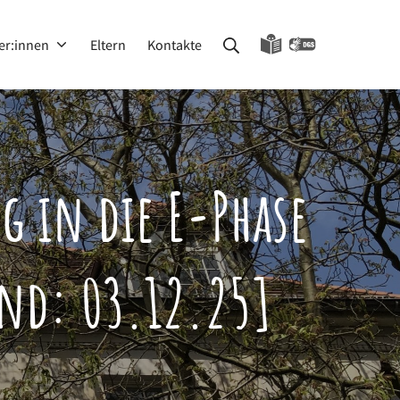
Suche
er:innen
Eltern
Kontakte
 in die E-Phase
end: 03.12.25]