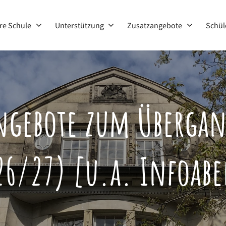
re Schule
Unterstützung
Zusatzangebote
Schül
 Bremen
gebote zum Übergang
26/27) [u.a. Infoab